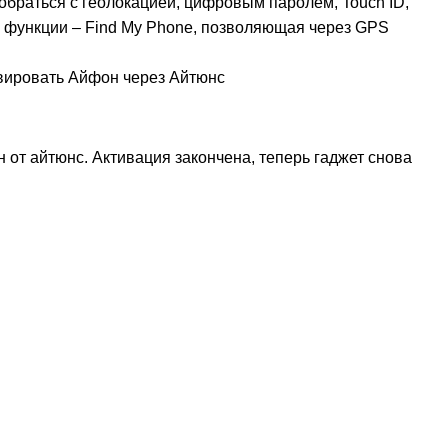
зобраться с геолокацией, цифровым паролем, Touch ID,
ких функции – Find My Phone, позволяющая через GPS
 от айтюнс. Активация закончена, теперь гаджет снова