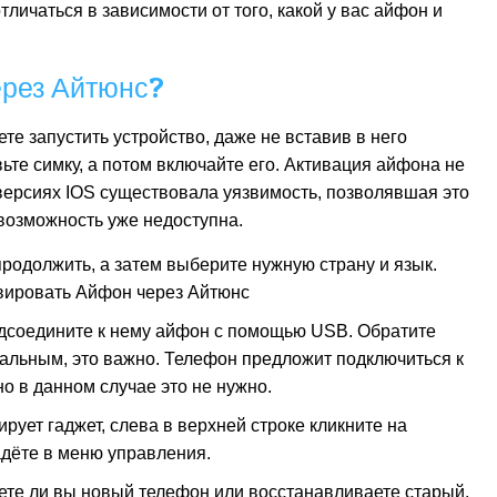
личаться в зависимости от того, какой у вас айфон и
ерез Айтюнс?
те запустить устройство, даже не вставив в него
вьте симку, а потом включайте его. Активация айфона не
версиях IOS существовала уязвимость, позволявшая это
 возможность уже недоступна.
продолжить, а затем выберите нужную страну и язык.
одсоедините к нему айфон с помощью USB. Обратите
альным, это важно. Телефон предложит подключиться к
но в данном случае это не нужно.
рует гаджет, слева в верхней строке кликните на
адёте в меню управления.
аете ли вы новый телефон или восстанавливаете старый.